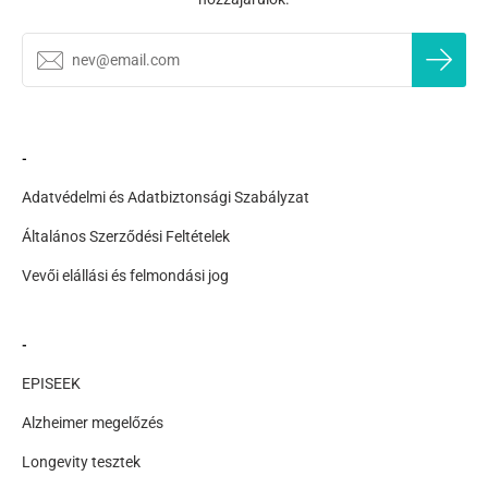
AZ ÉN FIÓKOM
-
Adatvédelmi és Adatbiztonsági Szabályzat
Általános Szerződési Feltételek
Vevői elállási és felmondási jog
-
EPISEEK
Alzheimer megelőzés
Longevity tesztek