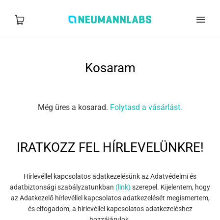
EPISEEK
Kosaram
Alzheimer megelőzés
Még üres a kosarad.
Folytasd a vásárlást.
Longevity tesztek
Vizsgálataink
IRATKOZZ FEL HÍRLEVELÜNKRE!
Időpontfoglalás
Hírlevéllel kapcsolatos adatkezelésünk az Adatvédelmi és
Kapcsolat
adatbiztonsági szabályzatunkban
(link)
szerepel. Kijelentem, hogy
az Adatkezelő hírlevéllel kapcsolatos adatkezelését megismertem,
és elfogadom, a hírlevéllel kapcsolatos adatkezeléshez
hozzájárulok.